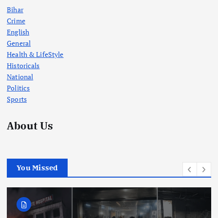
Bihar
Crime
English
General
Health & LifeStyle
Historicals
National
Politics
Sports
About Us
You Missed