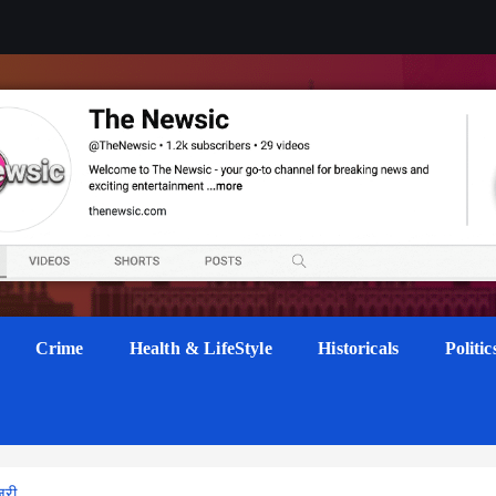
Crime
Health & LifeStyle
Historicals
Politic
ूरी