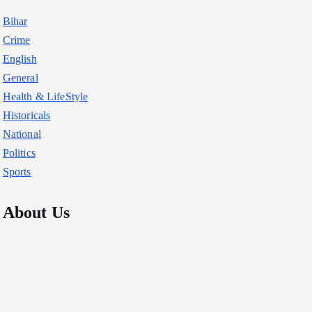
Bihar
Crime
English
General
Health & LifeStyle
Historicals
National
Politics
Sports
About Us