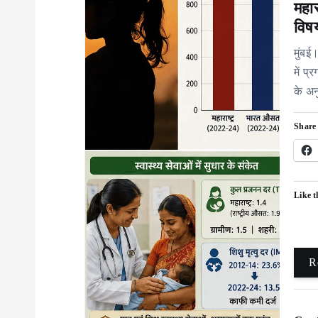
महार
विषय
मुंबई।
में प
के अन
Share 
Like t
R