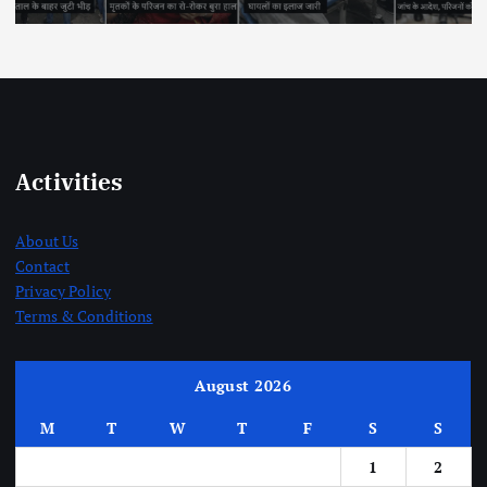
Activities
About Us
Contact
Privacy Policy
Terms & Conditions
August 2026
M
T
W
T
F
S
S
1
2