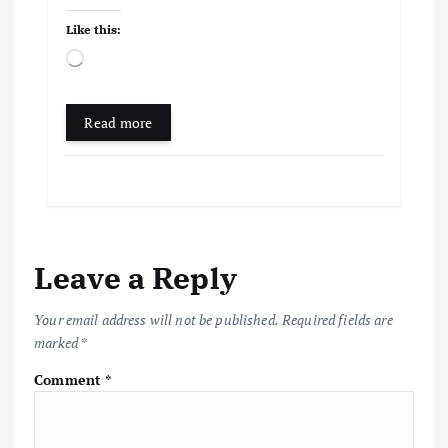
Like this:
L
o
a
d
Read more
i
n
g
…
Leave a Reply
Your email address will not be published.
Required fields are
marked
*
Comment
*