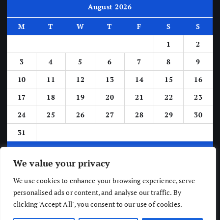
August 2026
M
T
W
T
F
S
S
1
2
3
4
5
6
7
8
9
10
11
12
13
14
15
16
17
18
19
20
21
22
23
24
25
26
27
28
29
30
31
« Jun
We value your privacy
We use cookies to enhance your browsing experience, serve
personalised ads or content, and analyse our traffic. By
clicking "Accept All", you consent to our use of cookies.
Copyright © The Newsic 2026