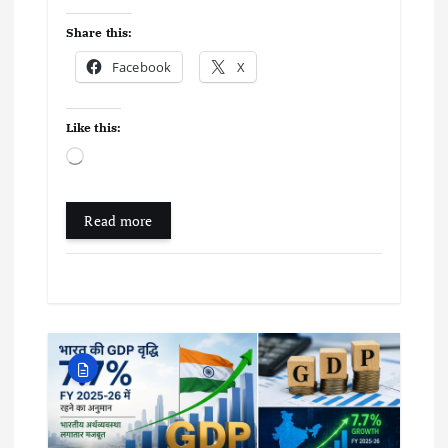
Share this:
Facebook
X
Like this:
L
o
a
d
Read more
i
n
g
…