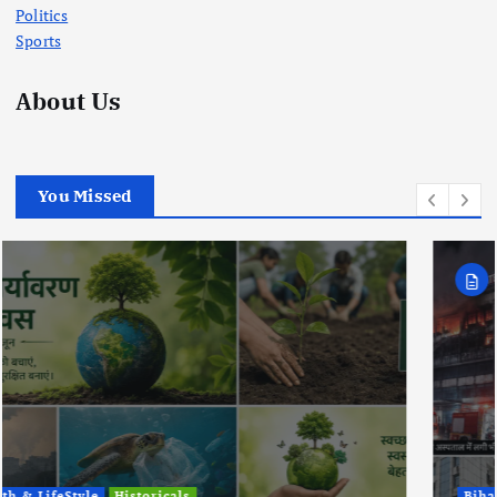
Politics
Sports
About Us
You Missed
Bihar
Health & LifeStyle
Politics