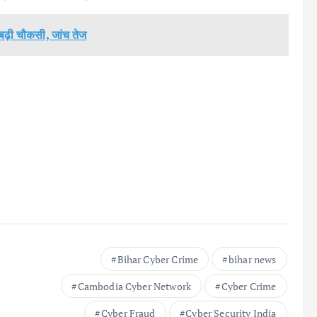
बढ़ी चौकसी, जांच तेज
Bihar Cyber Crime
bihar news
Cambodia Cyber Network
Cyber Crime
Cyber Fraud
Cyber Security India