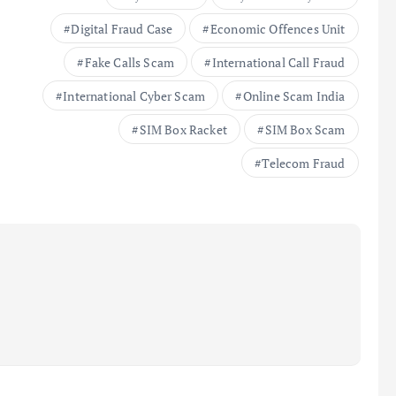
Digital Fraud Case
Economic Offences Unit
Fake Calls Scam
International Call Fraud
International Cyber Scam
Online Scam India
SIM Box Racket
SIM Box Scam
Telecom Fraud