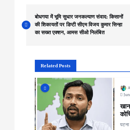
P
बोधगया में भूमि सुधार जनकल्याण संवाद: किसानों
o
की शिकायतों पर डिप्टी सीएम विजय कुमार सिन्हा
का सख्त एक्शन, आमस सीओ निलंबित
s
t
Related Posts
n
A
a
Jun
v
खान 
कोचि
i
पटना।