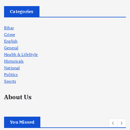
Categories
Bihar
Crime
English
General
Health & LifeStyle
Historicals
National
Politics
Sports
About Us
You Missed