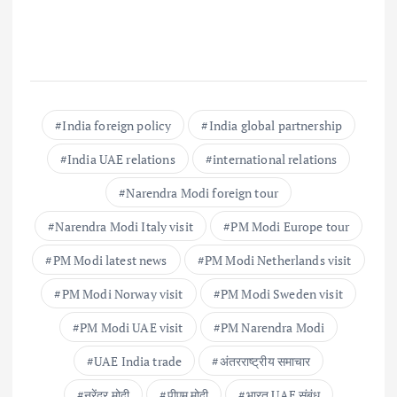
India foreign policy
India global partnership
India UAE relations
international relations
Narendra Modi foreign tour
Narendra Modi Italy visit
PM Modi Europe tour
PM Modi latest news
PM Modi Netherlands visit
PM Modi Norway visit
PM Modi Sweden visit
PM Modi UAE visit
PM Narendra Modi
UAE India trade
अंतरराष्ट्रीय समाचार
नरेंद्र मोदी
पीएम मोदी
भारत UAE संबंध