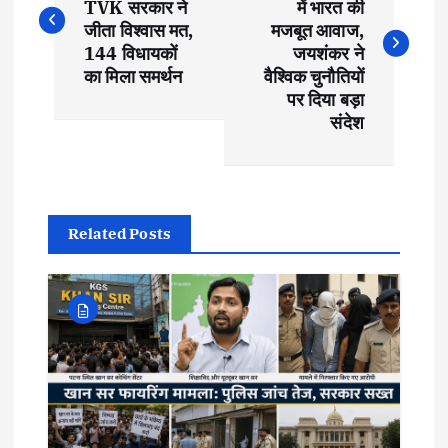
TVK सरकार ने
में भारत की
s
जीता विश्वास मत,
मजबूत आवाज,
144 विधायकों
जयशंकर ने
t
का मिला समर्थन
वैश्विक चुनौतियों
पर दिया बड़ा
संदेश
n
a
v
Related Posts
i
g
a
t