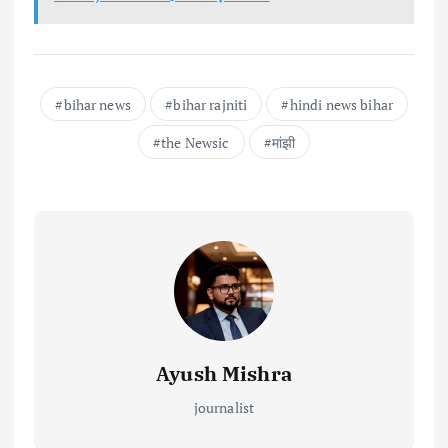
bihar news
bihar rajniti
hindi news bihar
the Newsic
मांझी
Ayush Mishra
journalist