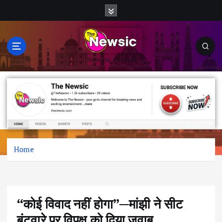
c
o
n
t
e
n
News You Can Feel
t
Home
“कोई विवाद नहीं होगा”—मांझी ने सीट
बंटवारे पर विपक्ष को दिया जवाब