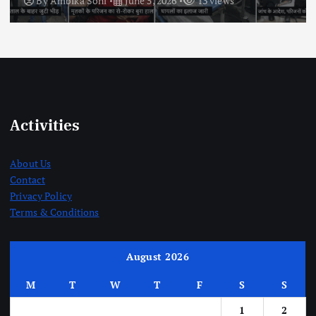
By
Ambika Soni
June 5, 2026
13 views
Activities
About Us
Contact
Privacy Policy
Terms & Conditions
August 2026
M
T
W
T
F
S
S
1
2