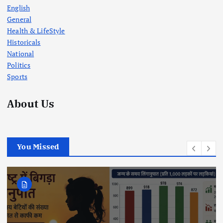
English
General
Health & LifeStyle
Historicals
National
Politics
Sports
About Us
You Missed