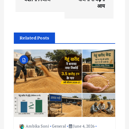
t
आय
n
a
Related Posts
v
i
g
a
t
i
Ambika Soni
General
June 4, 2026