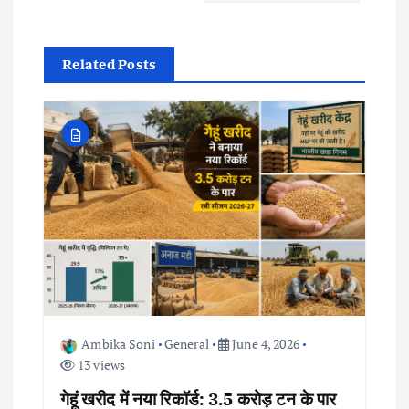
n
Related Posts
a
v
i
g
a
t
i
Ambika Soni
General
June 4, 2026
13 views
o
गेहूं खरीद में नया रिकॉर्ड: 3.5 करोड़ टन के पार