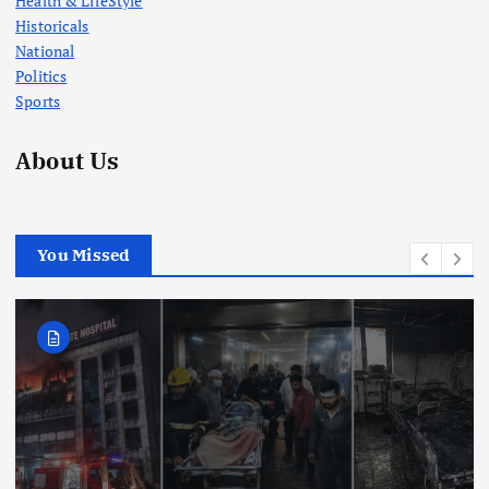
Health & LifeStyle
Historicals
National
Politics
Sports
About Us
You Missed