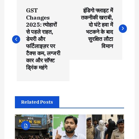
P
GST
इंडिगो फ्लाइट में
o
Changes
तकनीकी खराबी,
2025: त्योहारों
दो घंटे हवा में
s
से पहले राहत,
भटकने के बाद
डेयरी और
सुरक्षित लौटा
t
फर्टिलाइज़र पर
विमान
टैक्स कम, लग्जरी
कार और सॉफ्ट
n
ड्रिंक महंगे
a
v
Related Posts
i
g