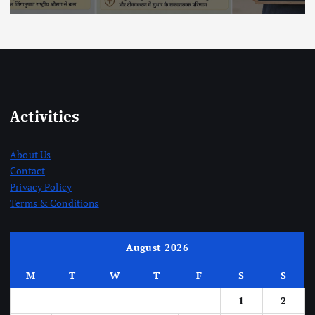
Activities
About Us
Contact
Privacy Policy
Terms & Conditions
August 2026
M
T
W
T
F
S
S
1
2