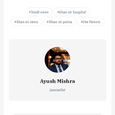
hindi news
khan sir hospital
khan sir news
Khan sir patna
the Newsic
Ayush Mishra
journalist