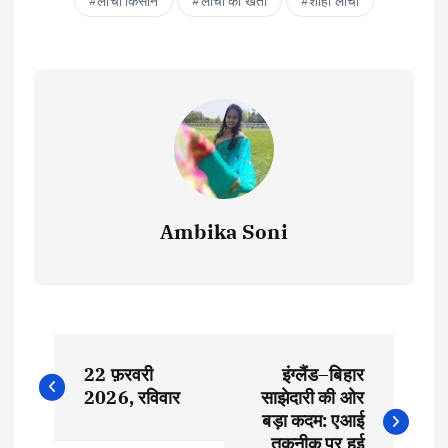
लीची किसान
लीची की खेती
शाही लीची
Ambika Soni
P
22 फ़रवरी
इंग्लैंड–बिहार
o
2026, रविवार
साझेदारी की ओर
बड़ा कदम: एआई
तकनीक पर हुई