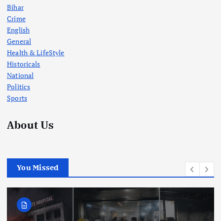
Bihar
Crime
English
General
Health & LifeStyle
Historicals
National
Politics
Sports
About Us
You Missed