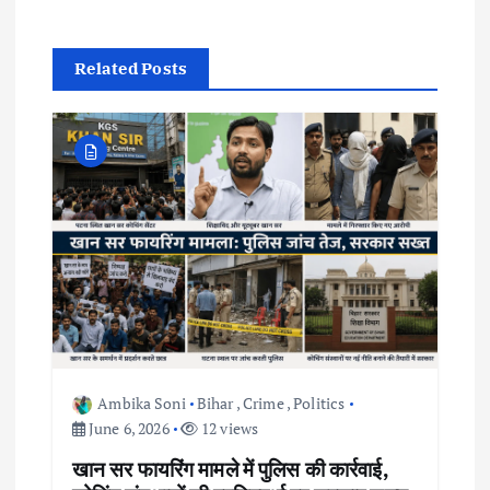
n
Related Posts
a
v
i
g
a
t
i
Ambika Soni
Bihar
,
Crime
,
Politics
June 6, 2026
12 views
o
खान सर फायरिंग मामले में पुलिस की कार्रवाई,