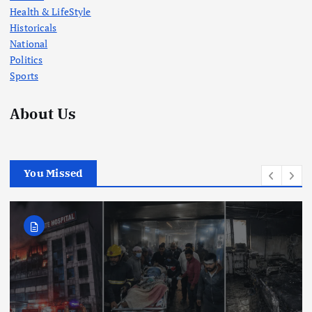
Health & LifeStyle
Historicals
National
Politics
Sports
About Us
You Missed