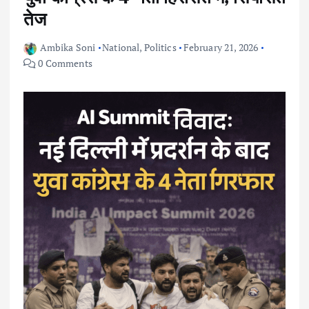
तेज
Ambika Soni
National
,
Politics
February 21, 2026
0 Comments