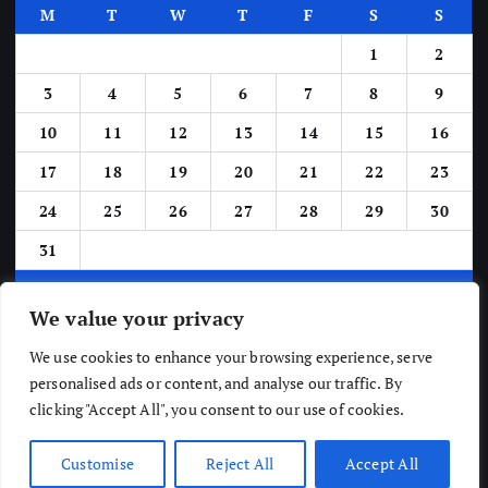
M
T
W
T
F
S
S
1
2
3
4
5
6
7
8
9
10
11
12
13
14
15
16
17
18
19
20
21
22
23
24
25
26
27
28
29
30
31
« Jun
We value your privacy
We use cookies to enhance your browsing experience, serve
personalised ads or content, and analyse our traffic. By
clicking "Accept All", you consent to our use of cookies.
Copyright © The Newsic 2026
Customise
Reject All
Accept All